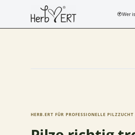
Wer i
Zum
Inhalt
springen
HERB.ERT FÜR PROFESSIONELLE PILZZUCHT
Pilze richtig t