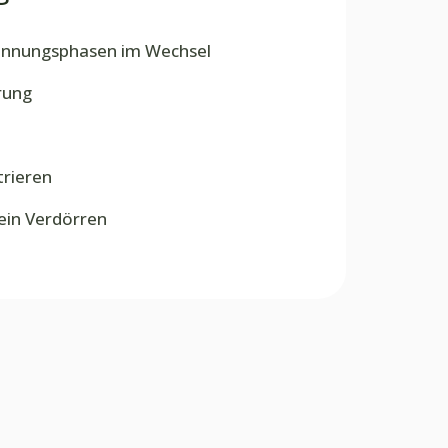
annungsphasen im Wechsel
rung
rieren
ein Verdörren