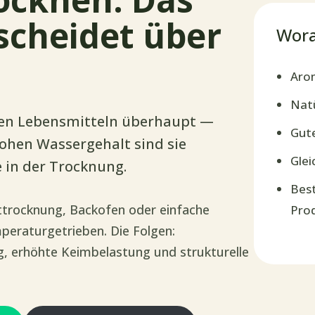
scheidet über
Wora
Arom
Natü
ten Lebensmitteln überhaupt —
Gute
hohen Wassergehalt sind sie
Glei
e in der Trocknung.
Best
ttrocknung, Backofen oder einfache
Pro
peraturgetrieben. Die Folgen:
, erhöhte Keimbelastung und strukturelle