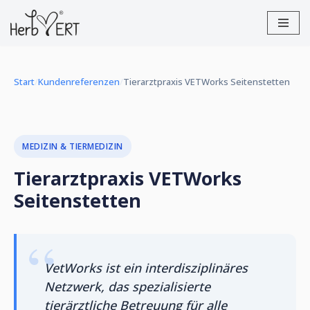
Zum
Inhalt
springen
Start
/
Kundenreferenzen
/
Tierarztpraxis VETWorks Seitenstetten
MEDIZIN & TIERMEDIZIN
Tierarztpraxis VETWorks
Seitenstetten
VetWorks ist ein interdisziplinäres
Netzwerk, das spezialisierte
tierärztliche Betreuung für alle