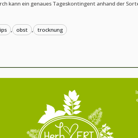
ch kann ein genaues Tageskontingent anhand der Sorte
ips
,
obst
,
trocknung
I