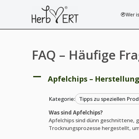
Wer i
Zum
Inhalt
springen
FAQ – Häufige Fr
A
Apfelchips – Herstellu
Kategorie:
Tipps zu speziellen Pro
Was sind Apfelchips?
Apfelchips sind dünn geschnittene, g
Trocknungsprozesse hergestellt, um 